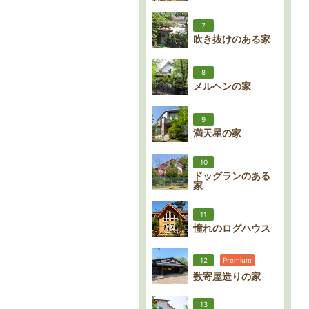
7
吹き抜けのある家
8
メルヘンの家
9
満天星の家
10
ドッグランのある
家
11
憧れのログハウス
12
Premium
数寄屋造りの家
13