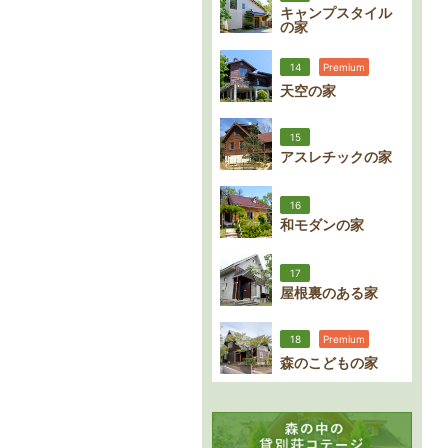
キャンプスタイル
の家
14
Premium
天空の家
15
アスレチックの家
16
和モダンの家
17
屋根裏のある家
18
Premium
森のこどもの家