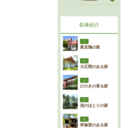
各棟紹介
1
風見鶏の家
2
大広間のある家
3
ひのきの香る家
5
池のほとりの家
6
研修室のある家