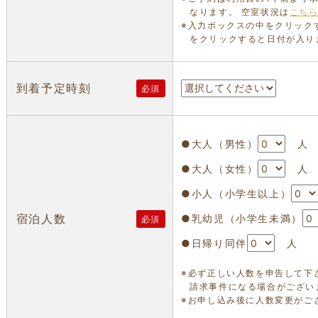
なります。 空室状況は
こち
※入力ボックスの中をクリック
をクリックすると日付が入り
到着予定時刻
必須
●大人（男性）
人
●大人（女性）
人
●小人（小学生以上）
宿泊人数
●乳幼児（小学生未満）
必須
●日帰り同伴
人
※必ず正しい人数を申告して下
請求事件になる場合がござい
※お申し込み後に人数変更がご