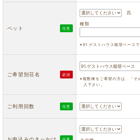
匹
種類
ペット
任意
※91.ゲストハウス能登ベース
ご希望別荘名
必須
※複数棟をご希望の方は、「そ
入下さい。
ご利用回数
任意
お申込みのきっかけ
任意
その他