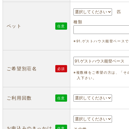
匹
種類
ペット
任意
※91.ゲストハウス能登ベース
ご希望別荘名
必須
※複数棟をご希望の方は、「そ
入下さい。
ご利用回数
任意
お申込みのきっかけ
任意
その他