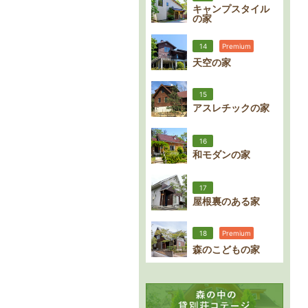
キャンプスタイル
の家
14
Premium
天空の家
15
アスレチックの家
16
和モダンの家
17
屋根裏のある家
18
Premium
森のこどもの家