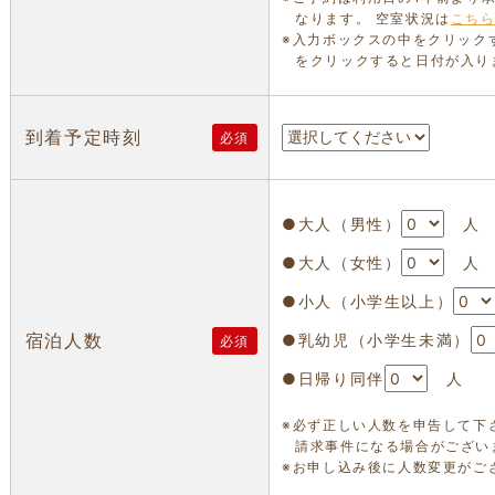
なります。 空室状況は
こち
※入力ボックスの中をクリック
をクリックすると日付が入り
到着予定時刻
必須
●大人（男性）
人
●大人（女性）
人
●小人（小学生以上）
宿泊人数
●乳幼児（小学生未満）
必須
●日帰り同伴
人
※必ず正しい人数を申告して下
請求事件になる場合がござい
※お申し込み後に人数変更がご