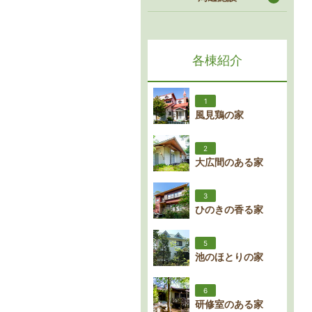
各棟紹介
1
風見鶏の家
2
大広間のある家
3
ひのきの香る家
5
池のほとりの家
6
研修室のある家