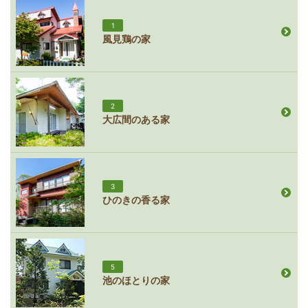
1
風見鶏の家
2
大広間のある家
3
ひのきの香る家
5
池のほとりの家