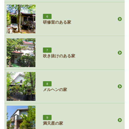
6
研修室のある家
7
吹き抜けのある家
8
メルヘンの家
9
満天星の家