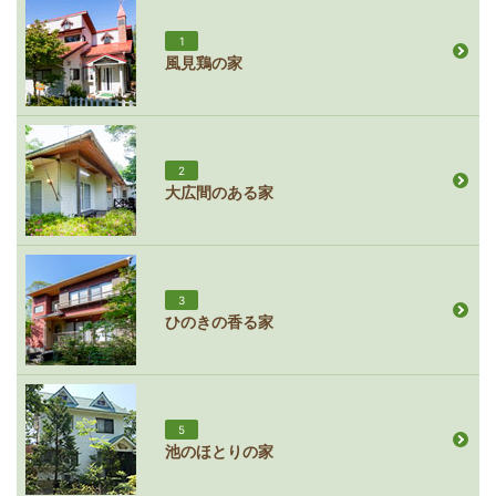
1
風見鶏の家
2
大広間のある家
3
ひのきの香る家
5
池のほとりの家