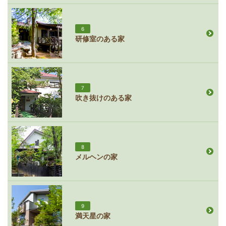
6
研修室のある家
7
吹き抜けのある家
8
メルヘンの家
9
満天星の家