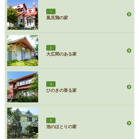
1
風見鶏の家
2
大広間のある家
3
ひのきの香る家
5
池のほとりの家