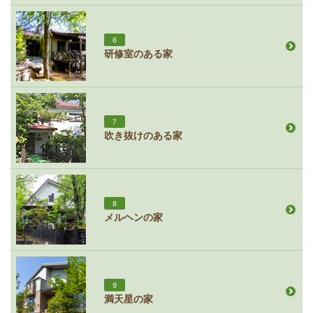
6
研修室のある家
7
吹き抜けのある家
8
メルヘンの家
9
満天星の家