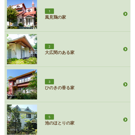
1
風見鶏の家
2
大広間のある家
3
ひのきの香る家
5
池のほとりの家