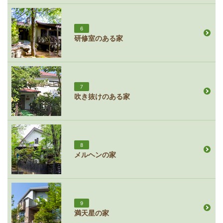
6
研修室のある家
7
吹き抜けのある家
8
メルヘンの家
9
満天星の家