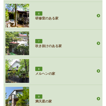
6
研修室のある家
7
吹き抜けのある家
8
メルヘンの家
9
満天星の家