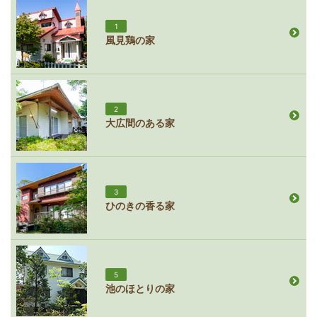
1
風見鶏の家
2
大広間のある家
3
ひのきの香る家
5
池のほとりの家