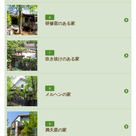
6
研修室のある家
7
吹き抜けのある家
8
メルヘンの家
9
満天星の家