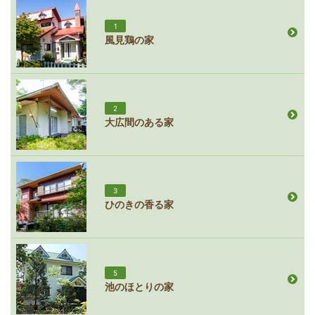
1
風見鶏の家
2
大広間のある家
3
ひのきの香る家
5
池のほとりの家